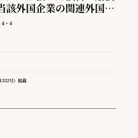
当該外国企業の関連外国会
損害賠償請求訴訟の国際裁
4・4
332号）掲載