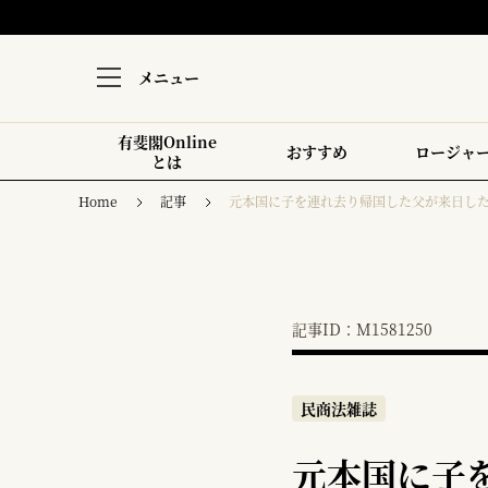
メニュー
有斐閣Online
おすすめ
ロージャ
とは
Home
記事
元本国に子を連れ去り帰国した父が来日し
記事ID：M1581250
民商法雑誌
元本国に子