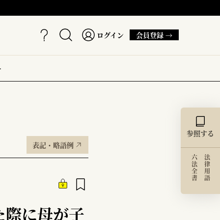
ログイン
会員登録 →
ー
参照する
表記・略語例
六法全書
法律用語
た際に母が子