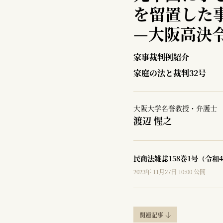
を留置した
—
大阪高決令
家事裁判例紹介
家庭の法と裁判32号
大阪大学名誉教授・弁護士
渡辺 惺之
民商法雑誌158巻1号（令和4
2023年 11月27日 10:00 公開
関連記事