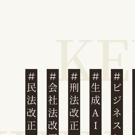
民法改正
会社法改正
刑法改正
生成AI
ビジネスと人権
イ