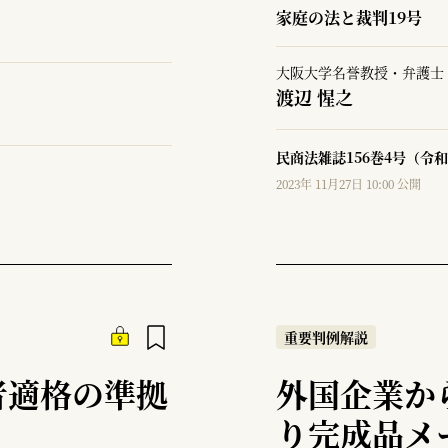
家庭の法と裁判19号
大阪大学名誉教授・弁護士
渡辺 惺之
民商法雑誌156巻4号（令和
2023年 11月27日 10:00 公開
重要判例解説
者適格の準拠
外国企業か
り完成品メ