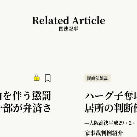
Related Article
関連記事
民商法雑誌
由を伴う懲罰
ハーグ子奪
一部が弁済さ
居所の判断
—大阪高決平成29・2・
家事裁判例紹介