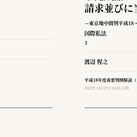
請求並びに
社に対する
—東京地中間判平成18・
判管轄
国際私法
3
渡辺 惺之
平成18年度重要判例解説（1
2022年 10月27日 10:00 公開