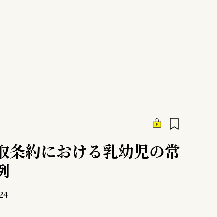
取条約における乳幼児の常
例
24