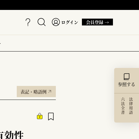
ログイン
会員登録 →
ー
参照する
表記・略語例
六法全書
法律用語
有効性