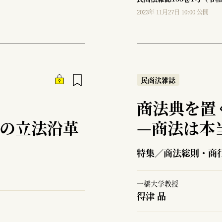
2023年 11月27日 10:00 公開
民商法雑誌
商法典を置
）の立法沿革
—
商法は本
特集／商法総則・商
一橋大学教授
得津 晶