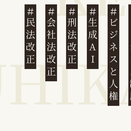
民法改正
会社法改正
刑法改正
生成AI
ビジネスと人権
イ