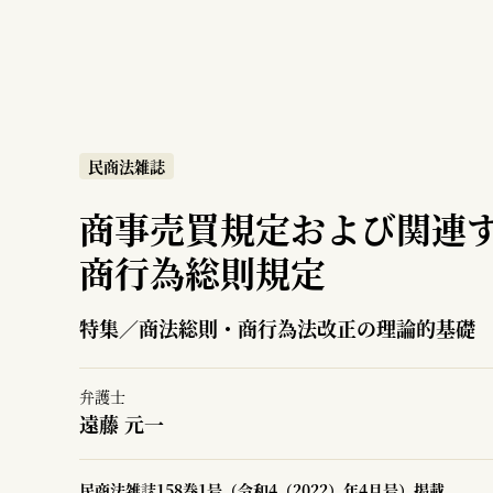
民商法雑誌
商事売買規定および関連
商行為総則規定
特集／商法総則・商行為法改正の理論的基礎
弁護士
遠藤 元一
民商法雑誌158巻1号（令和4（2022）年4月号）掲載