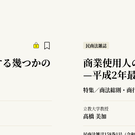
民商法雑誌
する幾つかの
商業使用人
—
平成2年
特集／商法総則・商
立教大学教授
髙橋 美加
民商法雑誌158巻1号（令和