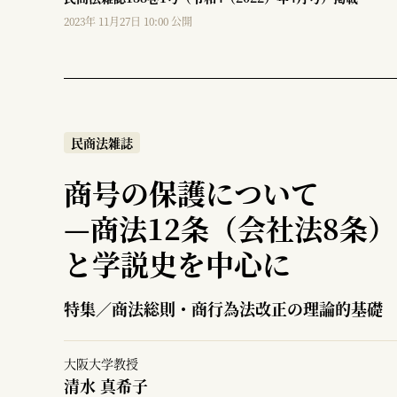
2023年 11月27日 10:00 公開
民商法雑誌
商号の保護について
—
商法12条（会社法8条
と学説史を中心に
特集／商法総則・商行為法改正の理論的基礎
大阪大学教授
清水 真希子