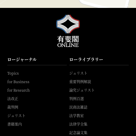
ロージャーナル
ローライブラリー
Topics
ジュリスト
for Business
重要判例解説
for Research
論究ジュリスト
法改正
判例百選
裁判例
民商法雑誌
ジュリスト
法学教室
書籍案内
法律学全集
記念論文集