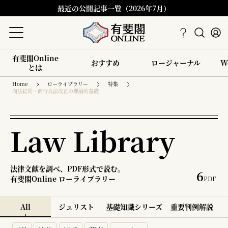
最近の公開記事一覧（2026年7月）
有斐閣Online
おすすめ
ロージャーナル
W
とは
Home
ローライブラリー
特集
商法総則・商行為法改正の理論的基礎
Law Library
法律文献を調べ、PDF形式で読む。
6
有斐閣Online ローライブラリー
PDF
All
ジュリスト
基礎知識シリーズ
重要判例解説