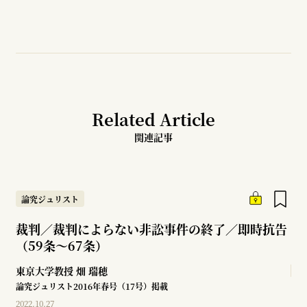
Related Article
関連記事
論究ジュリスト
裁判／裁判によらない非訟事件の終了／即時抗告
（59条～67条）
東京大学教授
畑 瑞穂
論究ジュリスト2016年春号（17号）掲載
2022.10.27