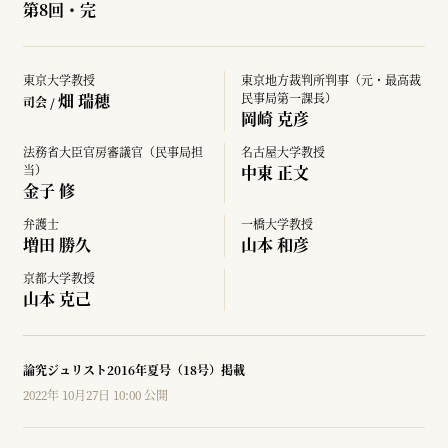
第8回・完
東京大学教授
東京地方裁判所判事（元・最高裁
畑 瑞穂
民事局第一課長）
司会 /
岡崎 克彦
法務省大臣官房審議官（民事局担
名古屋大学教授
当）
中東 正文
金子 修
弁護士
一橋大学教授
増田 勝久
山本 和彦
京都大学教授
山本 克己
論究ジュリスト2016年夏号（18号）掲載
2022年 10月27日 10:00 公開