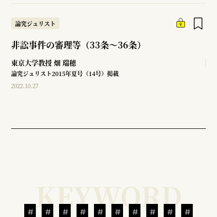
論究ジュリスト
非訟事件の審理等（33条～36条）
東京大学教授
畑 瑞穂
論究ジュリスト2015年夏号（14号）掲載
2022.10.27