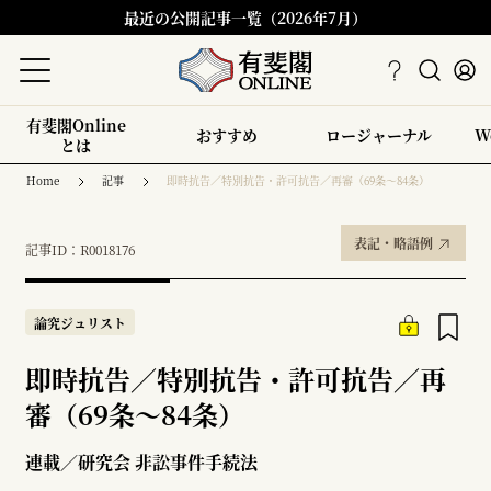
最近の公開記事一覧（2026年7月）
有斐閣Online
おすすめ
ロージャーナル
W
とは
Home
記事
即時抗告／特別抗告・許可抗告／再審（69条～84条）
表記・略語例
記事ID：R0018176
論究ジュリスト
即時抗告／特別抗告・許可抗告／再
審（69条～84条）
連載／研究会 非訟事件手続法