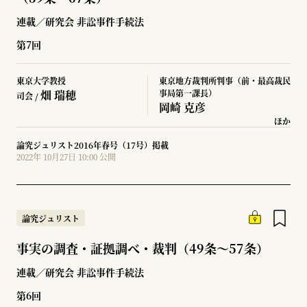
連載／研究会 非訟事件手続法
第7回
東京大学教授
東京地方裁判所判事（前・最高裁民
畑 瑞穂
事局第一課長）
司会 /
岡崎 克彦
ほか
論究ジュリスト2016年春号（17号）掲載
2022年 10月27日 10:00 公開
論究ジュリスト
事実の調査・証拠調べ・裁判（49条～57条）
連載／研究会 非訟事件手続法
第6回