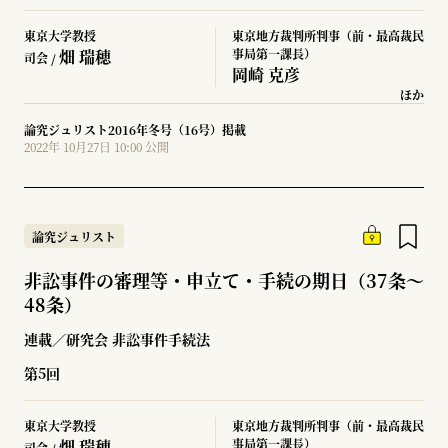
東京大学教授
東京地方裁判所判事（前・最高裁民
畑 瑞穂
事局第一課長）
司会 /
岡崎 克彦
ほか
論究ジュリスト2016年冬号（16号）掲載
2022年 10月27日 10:00 公開
論究ジュリスト
非訟事件の審理等・申立て・手続の期日（37条～
48条）
連載／研究会 非訟事件手続法
第5回
東京大学教授
東京地方裁判所判事（前・最高裁民
畑 瑞穂
事局第一課長）
司会 /