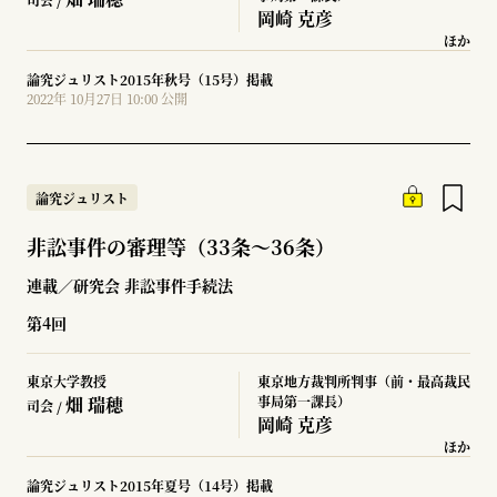
岡崎 克彦
ほか
論究ジュリスト2015年秋号（15号）掲載
2022年 10月27日 10:00 公開
論究ジュリスト
非訟事件の審理等（33条～36条）
連載／研究会 非訟事件手続法
第4回
東京大学教授
東京地方裁判所判事（前・最高裁民
畑 瑞穂
事局第一課長）
司会 /
岡崎 克彦
ほか
論究ジュリスト2015年夏号（14号）掲載