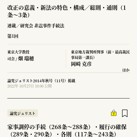
改正の意義・新法の特色・構成／総則・通則（1
条～3条）
連載／研究会 非訟事件手続法
第1回
東京大学教授
東京地方裁判所判事（前・最高裁民
畑 瑞穂
事局第一課長）
司会 /
岡崎 克彦
ほか
論究ジュリスト2014年秋号（11号）掲載
2022年 10月27日 10:00 公開
論究ジュリスト
家事調停の手続（268条～288条）・履行の確保
（289条・290条）・各則（117条～243条）