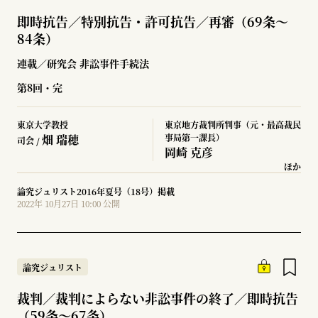
即時抗告／特別抗告・許可抗告／再審（69条～
84条）
連載／研究会 非訟事件手続法
第8回・完
東京大学教授
東京地方裁判所判事（元・最高裁民
畑 瑞穂
事局第一課長）
司会 /
岡崎 克彦
ほか
論究ジュリスト2016年夏号（18号）掲載
2022年 10月27日 10:00 公開
論究ジュリスト
裁判／裁判によらない非訟事件の終了／即時抗告
（59条～67条）