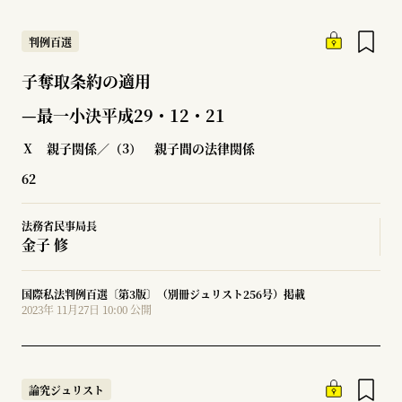
判例百選
子奪取条約の適用
—最一小決平成29・12・21
Ⅹ 親子関係／（3） 親子間の法律関係
62
法務省民事局長
金子 修
国際私法判例百選〔第3版〕（別冊ジュリスト256号）掲載
2023年 11月27日 10:00 公開
論究ジュリスト