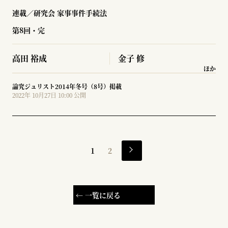
連載／研究会 家事事件手続法
第8回・完
高田 裕成
金子 修
ほか
論究ジュリスト2014年冬号（8号）掲載
2022年 10月27日 10:00 公開
1
2
← 一覧に戻る