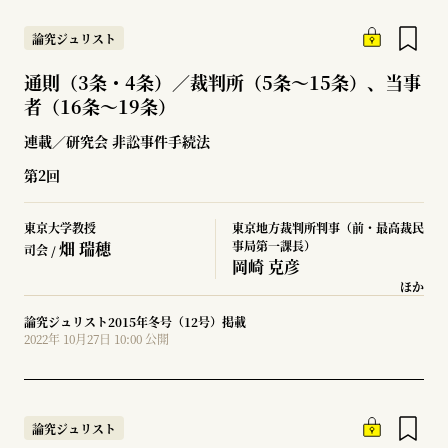
論究ジュリスト
通則（3条・4条）／裁判所（5条～15条）、当事
者（16条～19条）
連載／研究会 非訟事件手続法
第2回
東京大学教授
東京地方裁判所判事（前・最高裁民
畑 瑞穂
事局第一課長）
司会 /
岡崎 克彦
ほか
論究ジュリスト2015年冬号（12号）掲載
2022年 10月27日 10:00 公開
論究ジュリスト