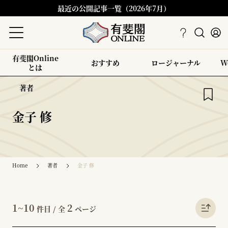
最近の公開記事一覧（2026年7月）
有斐閣Online
おすすめ
ロージャーナル
W
とは
著者
金子 修
Home
著者
金子 修
1~10
2
件目 / 全
ページ