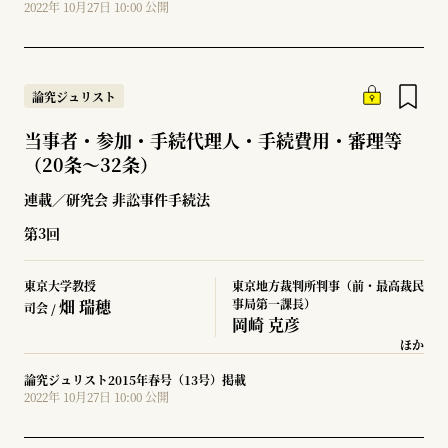
2022年 10月27日 10:00 公開
論究ジュリスト
当事者・参加・手続代理人・手続費用・審理等
（20条～32条）
連載／研究会 非訟事件手続法
第3回
東京大学教授
東京地方裁判所判事（前・最高裁民
畑 瑞穂
事局第一課長）
司会 /
岡崎 克彦
ほか
論究ジュリスト2015年春号（13号）掲載
2022年 10月27日 10:00 公開