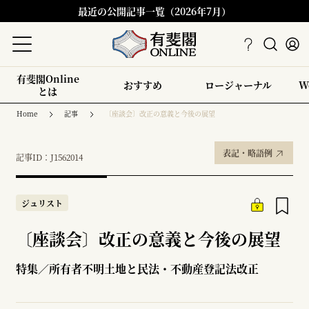
最近の公開記事一覧（2026年7月）
有斐閣Online
おすすめ
ロージャーナル
W
とは
Home
記事
〔座談会〕改正の意義と今後の展望
表記・略語例
記事ID：J1562014
ジュリスト
〔座談会〕改正の意義と今後の展望
特集／所有者不明土地と民法・不動産登記法改正