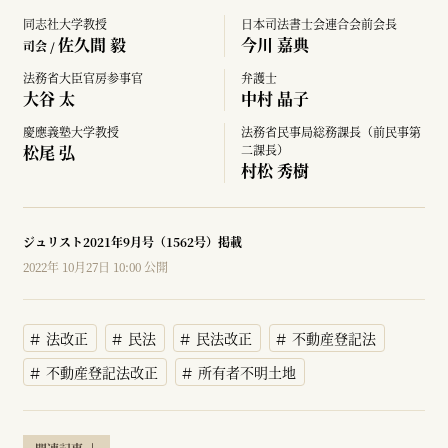
同志社大学教授
日本司法書士会連合会前会長
佐久間 毅
今川 嘉典
司会 /
法務省大臣官房参事官
弁護士
大谷 太
中村 晶子
慶應義塾大学教授
法務省民事局総務課長（前民事第
松尾 弘
二課長）
村松 秀樹
ジュリスト2021年9月号（1562号）掲載
2022年 10月27日 10:00 公開
法改正
民法
民法改正
不動産登記法
不動産登記法改正
所有者不明土地