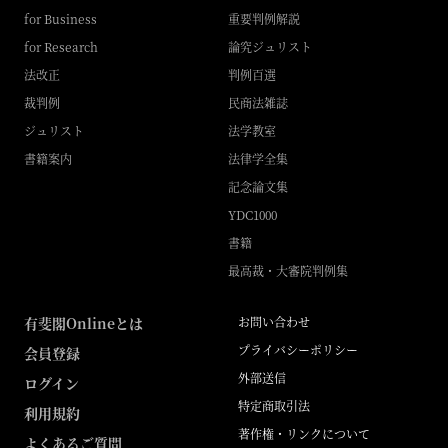
for Business
重要判例解説
for Research
論究ジュリスト
法改正
判例百選
裁判例
民商法雑誌
ジュリスト
法学教室
書籍案内
法律学全集
記念論文集
YDC1000
書籍
最高裁・大審院判例集
有斐閣Onlineとは
お問い合わせ
プライバシーポリシー
会員登録
外部送信
ログイン
特定商取引法
利用規約
著作権・リンクについて
よくあるご質問