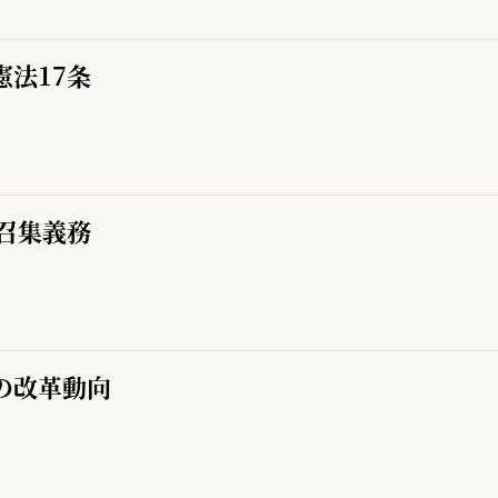
法17条
召集義務
の改革動向