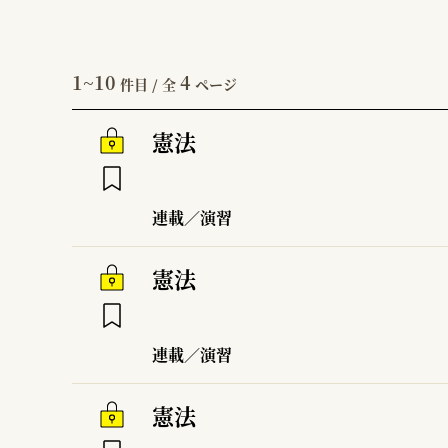
1~10
4
件目 / 全
ページ
憲法
連載／演習
憲法
連載／演習
憲法