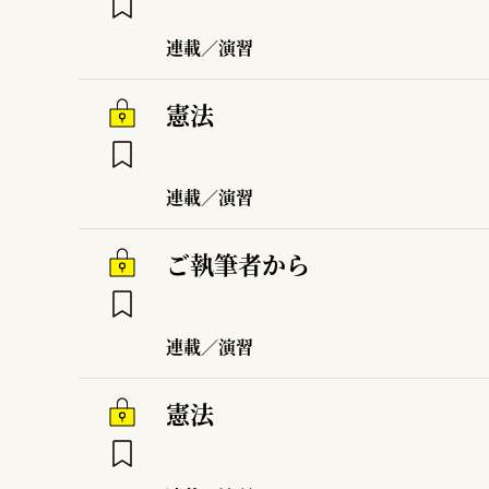
連載／演習
憲法
連載／演習
ご執筆者から
連載／演習
憲法