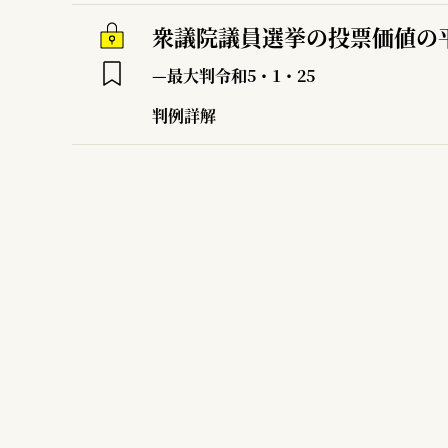
衆議院議員選挙の投票価値の
—最大判令和5・1・25
判例詳解