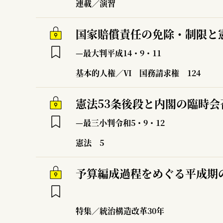
連載／演習
国家賠償責任の免除・制限と憲
—最大判平成14・9・11
基本的人権／Ⅵ 国務請求権
124
憲法53条後段と内閣の臨時会
—最三小判令和5・9・12
憲法
5
予算編成過程をめぐる平成期
特集／統治構造改革30年