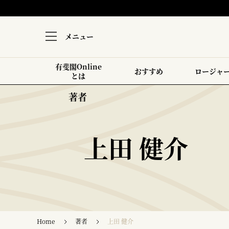
メニュー
有斐閣Online
おすすめ
ロージャ
とは
著者
上田 健介
Home
著者
上田 健介