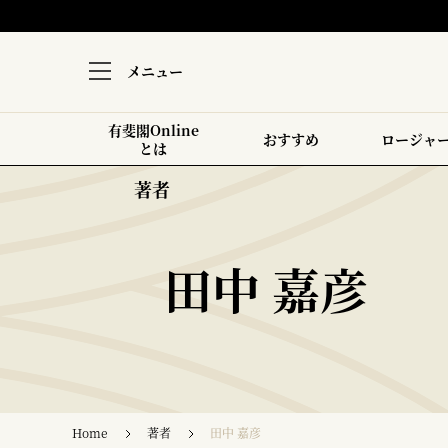
メニュー
有斐閣Online
おすすめ
ロージャ
とは
著者
田中 嘉彦
Home
著者
田中 嘉彦