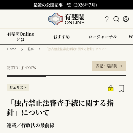
最近の公開記事一覧（2026年7月）
有斐閣Online
おすすめ
ロージャーナル
W
とは
Home
記事
「独占禁止法審査手続に関する指針」について
表記・略語例
記事ID：J1490076
ジュリスト
「独占禁止法審査手続に関する指
針」について
連載／行政法の最前線