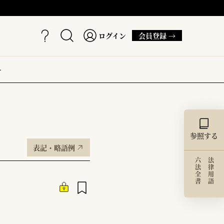
ログイン
会員登録 →
ー
参照する
表記・略語例
六法全書
法律用語