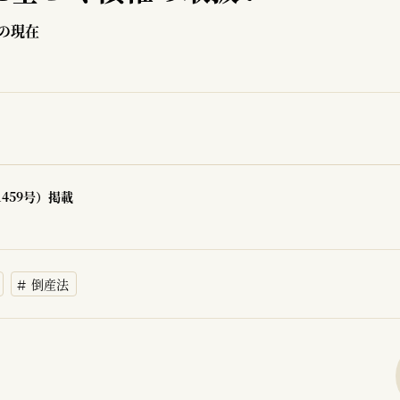
の現在
1459号）掲載
倒産法