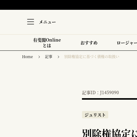
メニュー
有斐閣Online
おすすめ
ロージャ
とは
Home
記事
別除権協定に基づく債権の取扱い
記事ID：J1459090
ジュリスト
別除権協定