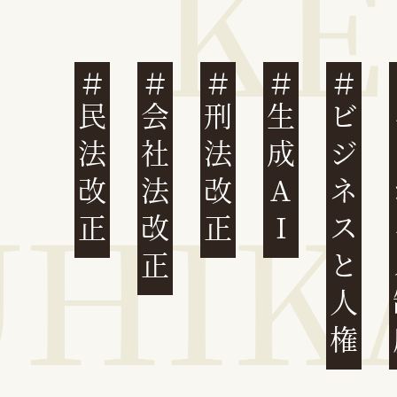
民法改正
会社法改正
刑法改正
生成AI
ビジネスと人権
イ