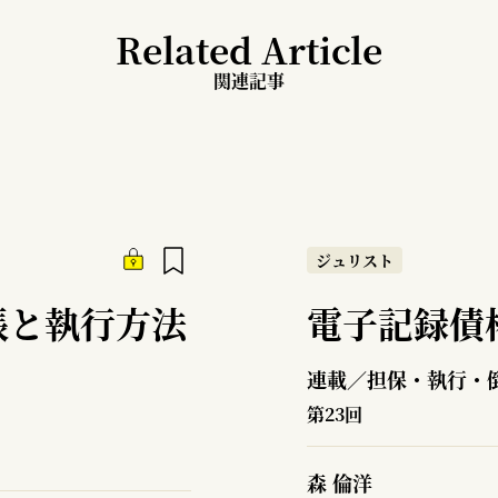
Related Article
関連記事
ジュリスト
張と執行方法
電子記録債
連載／担保・執行・
第23回
森 倫洋