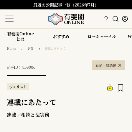
最近の公開記事一覧（2026年7月）
有斐閣Online
おすすめ
ロージャーナル
W
とは
Home
記事
連載にあたって
表記・略語例
記事ID：J1530060
ジュリスト
連載にあたって
連載／相続と法実務