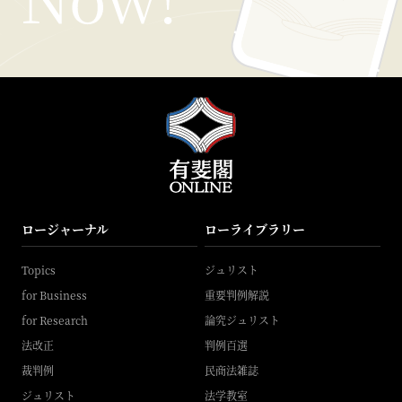
ロージャーナル
ローライブラリー
Topics
ジュリスト
for Business
重要判例解説
for Research
論究ジュリスト
法改正
判例百選
裁判例
民商法雑誌
ジュリスト
法学教室