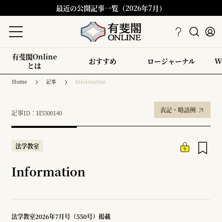
最近の公開記事一覧（2026年7月）
有斐閣Online
おすすめ
ロージャーナル
W
とは
Home
記事
Information
表記・略語例
記事ID：H5500140
法学教室
Information
法学教室2026年7月号（550号）掲載