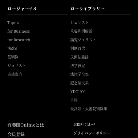
ロージャーナル
ローライブラリー
Topics
ジュリスト
for Business
重要判例解説
for Research
論究ジュリスト
法改正
判例百選
裁判例
民商法雑誌
ジュリスト
法学教室
書籍案内
法律学全集
記念論文集
YDC1000
書籍
最高裁・大審院判例集
有斐閣Onlineとは
お問い合わせ
プライバシーポリシー
会員登録