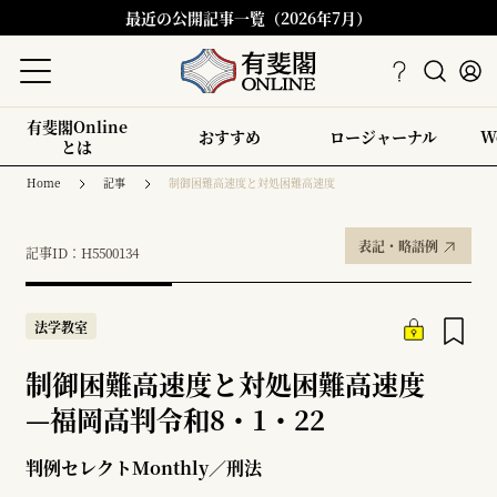
最近の公開記事一覧（2026年7月）
有斐閣Online
おすすめ
ロージャーナル
W
とは
Home
記事
制御困難高速度と対処困難高速度
表記・略語例
記事ID：H5500134
法学教室
制御困難高速度と対処困難高速度
—
福岡高判令和8・1・22
判例セレクトMonthly／刑法