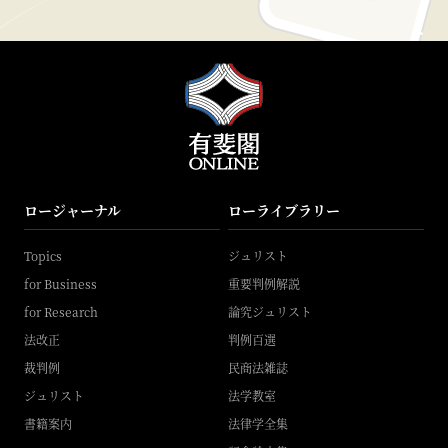
ロージャーナル
ローライブラリー
Topics
ジュリスト
for Business
重要判例解説
for Research
論究ジュリスト
法改正
判例百選
裁判例
民商法雑誌
ジュリスト
法学教室
書籍案内
法律学全集