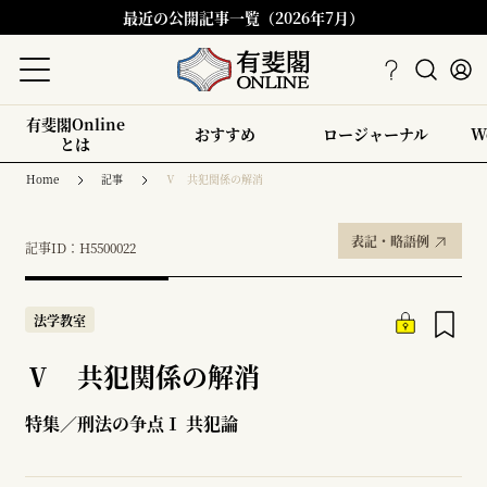
最近の公開記事一覧（2026年7月）
有斐閣Online
おすすめ
ロージャーナル
W
とは
Home
記事
Ⅴ 共犯関係の解消
表記・略語例
記事ID：H5500022
法学教室
Ⅴ 共犯関係の解消
特集／刑法の争点Ⅰ 共犯論