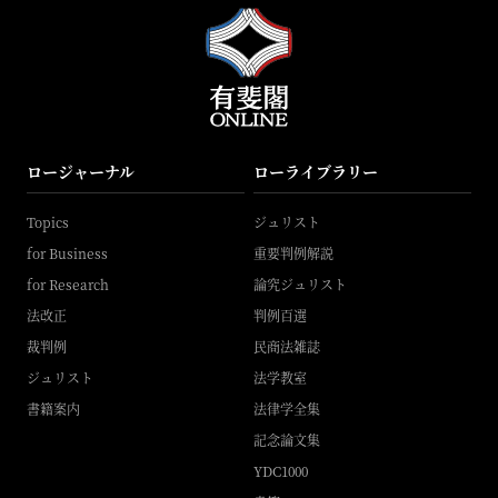
ロージャーナル
ローライブラリー
Topics
ジュリスト
for Business
重要判例解説
for Research
論究ジュリスト
法改正
判例百選
裁判例
民商法雑誌
ジュリスト
法学教室
書籍案内
法律学全集
記念論文集
YDC1000