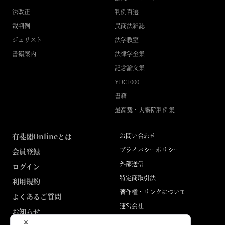
法改正
判例百選
裁判例
民商法雑誌
ジュリスト
法学教室
書籍案内
法律学全集
記念論文集
YDC1000
書籍
最高裁・大審院判例集
有斐閣Onlineとは
お問い合わせ
プライバシーポリシー
会員登録
外部送信
ログイン
特定商取引法
利用規約
著作権・リンクについて
よくあるご質問
運営会社
お知らせ