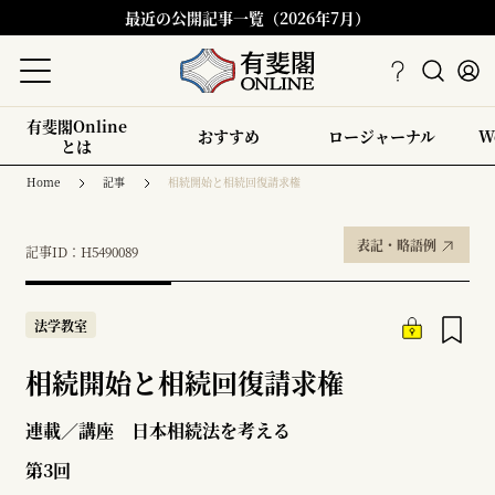
最近の公開記事一覧（2026年7月）
有斐閣Online
おすすめ
ロージャーナル
W
とは
Home
記事
相続開始と相続回復請求権
表記・略語例
記事ID：H5490089
法学教室
相続開始と相続回復請求権
連載／講座 日本相続法を考える
第3回