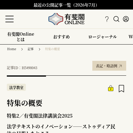
最近の公開記事一覧（2026年7月）
有斐閣Online
おすすめ
ロージャーナル
W
とは
Home
記事
特集の概要
表記・略語例
記事ID：H5490043
法学教室
特集の概要
特集2／有斐閣法律講演会2025
法学テキストのイノベーション――ストゥディア民