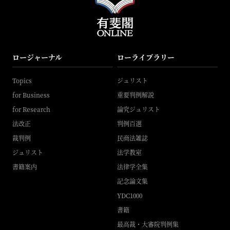
ロージャーナル
ローライブラリー
Topics
ジュリスト
for Business
重要判例解説
for Research
論究ジュリスト
法改正
判例百選
裁判例
民商法雑誌
ジュリスト
法学教室
書籍案内
法律学全集
記念論文集
YDC1000
書籍
最高裁・大審院判例集