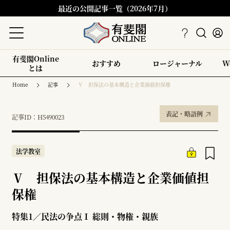
最近の公開記事一覧（2026年7月）
有斐閣Online
おすすめ
ロージャーナル
W
とは
Home
記事
Ⅴ 担保法の基本構造と企業価値担保権
表記・略語例
記事ID：H5490023
法学教室
Ⅴ 担保法の基本構造と企業価値担
保権
特集1／民法の争点Ⅰ 総則・物権・親族