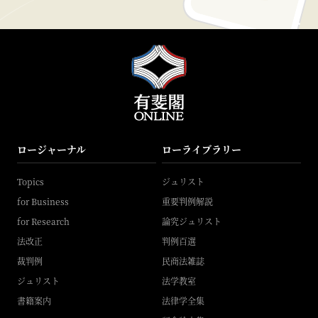
ロージャーナル
ローライブラリー
Topics
ジュリスト
for Business
重要判例解説
for Research
論究ジュリスト
法改正
判例百選
裁判例
民商法雑誌
ジュリスト
法学教室
書籍案内
法律学全集