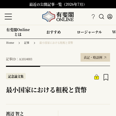
最近の公開記事一覧（2026年7月）
有斐閣Online
おすすめ
ロージャーナル
W
とは
Home
記事
最小国家における租税と貨幣
表記・略語例
記事ID：A1014003
記念論文集
最小国家における租税と貨幣
渡辺 智之