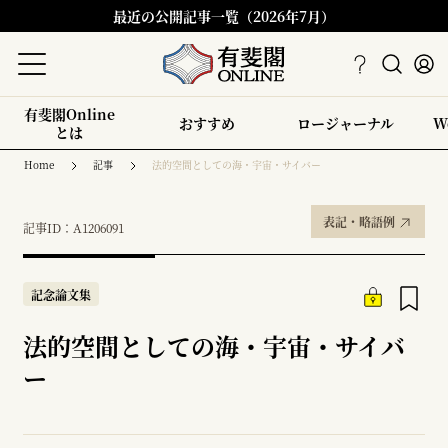
最近の公開記事一覧（2026年7月）
有斐閣Online
おすすめ
ロージャーナル
W
とは
Home
記事
法的空間としての海・宇宙・サイバー
表記・略語例
記事ID：A1206091
記念論文集
法的空間としての海・宇宙・サイバ
ー