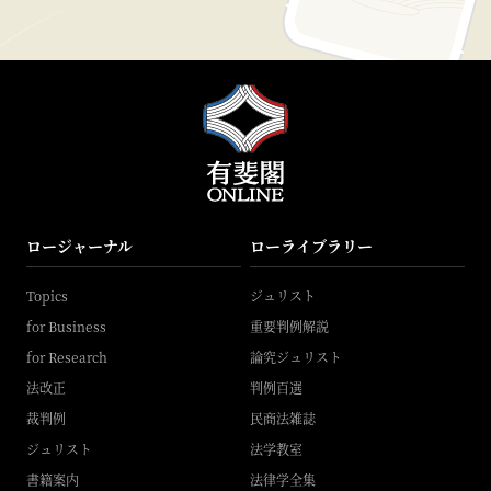
ロージャーナル
ローライブラリー
Topics
ジュリスト
for Business
重要判例解説
for Research
論究ジュリスト
法改正
判例百選
裁判例
民商法雑誌
ジュリスト
法学教室
書籍案内
法律学全集