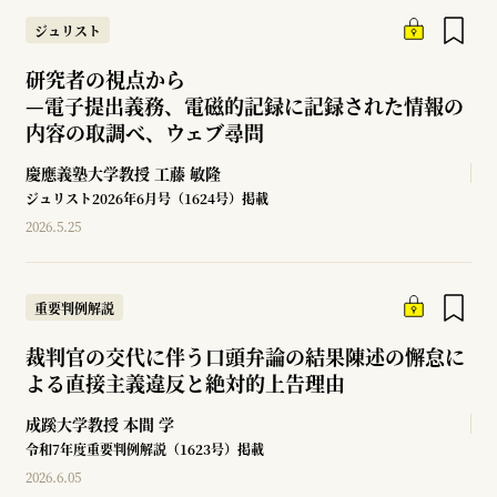
ジュリスト
研究者の視点から
—
電子提出義務、電磁的記録に記録された情報の
内容の取調べ、ウェブ尋問
慶應義塾大学教授
工藤 敏隆
ジュリスト2026年6月号（1624号）掲載
2026.5.25
重要判例解説
裁判官の交代に伴う口頭弁論の結果陳述の懈怠に
よる直接主義違反と絶対的上告理由
成蹊大学教授
本間 学
令和7年度重要判例解説（1623号）掲載
2026.6.05