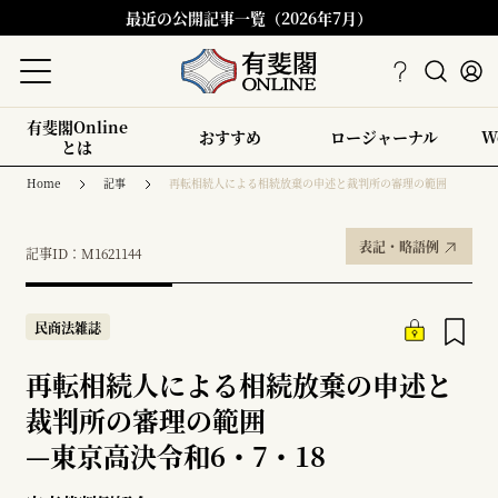
最近の公開記事一覧（2026年7月）
有斐閣Online
おすすめ
ロージャーナル
W
とは
Home
記事
再転相続人による相続放棄の申述と裁判所の審理の範囲
表記・略語例
記事ID：M1621144
民商法雑誌
再転相続人による相続放棄の申述と
裁判所の審理の範囲
—
東京高決令和6・7・18