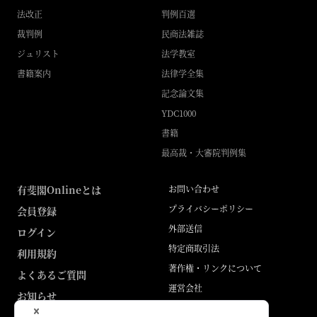
法改正
判例百選
裁判例
民商法雑誌
ジュリスト
法学教室
書籍案内
法律学全集
記念論文集
YDC1000
書籍
最高裁・大審院判例集
有斐閣Onlineとは
お問い合わせ
プライバシーポリシー
会員登録
外部送信
ログイン
特定商取引法
利用規約
著作権・リンクについて
よくあるご質問
運営会社
お知らせ