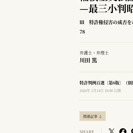
—
最三小判昭
Ⅲ 特許権侵害の成否を
78
弁護士・弁理士
川田 篤
特許判例百選〔第6版〕（別
2026年 1月14日 10:00 公開
関連記事
SHARE