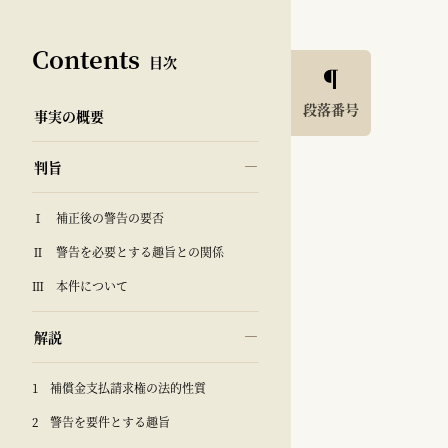
Contents
目次
段落番号
事実の概要
判旨
Ⅰ 補正後の警告の要否
Ⅱ 警告を必要とする趣旨との関係
Ⅲ 本件について
解説
1 補償金支払請求権の法的性質
2 警告を要件とする趣旨