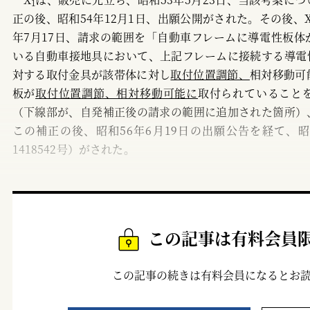
1
正の後、昭和54年12月1日、出願公開がされた。その後、
年7月17日、請求の範囲を「自動車フレームに導電性板
いる自動車接地具において、上記フレームに接続する導電
対する取付金具が該帯体に対し
取付位置調節、
相対移動可
板が
取付位置調節、相対移動可能に
取付られていること
（下線部が、自発補正後の請求の範囲に追加された箇所）
この補正の後、昭和56年6月19日の出願公告を経て、昭
1418542号）がされた。
この記事は有料会員
この記事の続きは有料会員になるとお