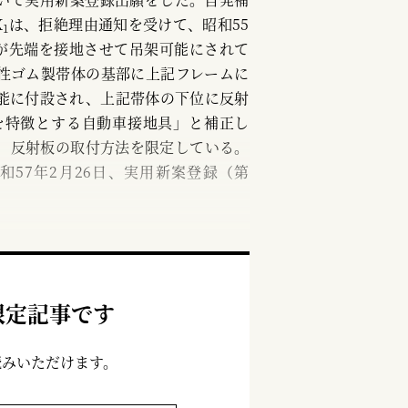
X
は、拒絶理由通知を受けて、昭和55
1
体が先端を接地させて吊架可能にされて
性ゴム製帯体の基部に上記フレームに
能に付設され、上記帯体の下位に反射
を特徴とする自動車接地具」と補正し
、反射板の取付方法を限定している。
和57年2月26日、実用新案登録（第
限定記事です
読みいただけます。