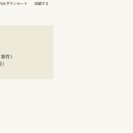
PDFダウンロード
印刷する
求事件）
頁）