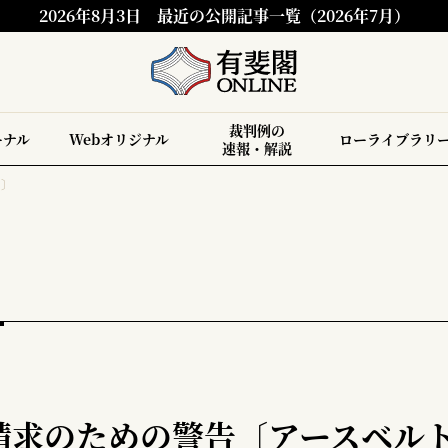
2026年8月3日
最近の公開記事一覧（2026年7月）
裁判例の
ーナル
Webオリジナル
ローライブラリ
速報・解説
ト〕
請求のための警告〔アースベル