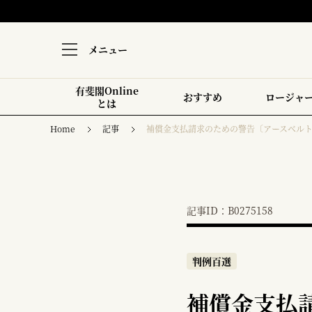
メニュー
有斐閣Online
おすすめ
ロージャ
とは
Home
記事
補償金支払請求のための警告〔アースベル
記事ID：B0275158
判例百選
補償金支払