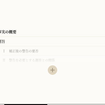
事実の概要
判旨
Ⅰ 補正後の警告の要否
Ⅱ 警告を必要とする趣旨との関係
Ⅲ 本件について
解説
1 補償金支払請求権の法的性質
2 警告を要件とする趣旨