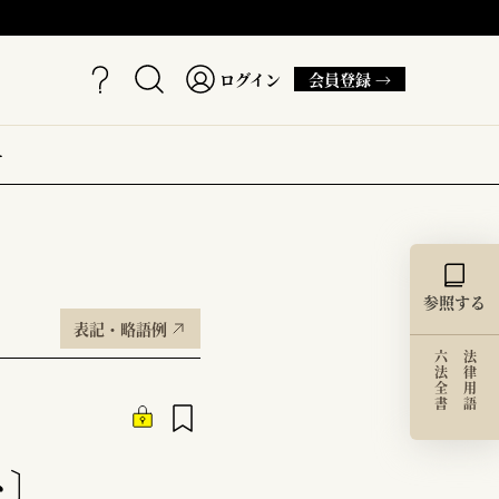
ログイン
会員登録 →
ー
参照する
表記・略語例
六法全書
法律用語
ト〕