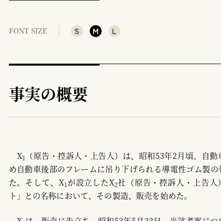
3 補正後の警告の要否
（1） ①補正後に初めて技術的範囲に属する場合
S
M
L
FONT SIZE
（2） ②補正の前後を通じて技術的範囲に属する場合
（3） 補正後の警告を常に必要とする反対説
4 実務上の指針
事実の概要
参考文献
X
（原告・控訴人・上告人）は、昭和53年2月頃、自
1
め自動車後部のフレームに吊り下げられる導電性ゴム製の
た。そして、X
が設立したX
社（原告・控訴人・上告人）
1
2
ト」との名称において、その製造、販売を始めた。
X
は、販売に先立ち、昭和53年5月23日、当該考案に