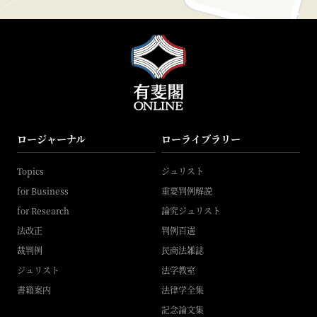
ロージャーナル
ローライブラリー
Topics
ジュリスト
for Business
重要判例解説
for Research
論究ジュリスト
法改正
判例百選
裁判例
民商法雑誌
ジュリスト
法学教室
書籍案内
法律学全集
記念論文集