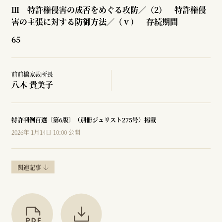
Ⅲ 特許権侵害の成否をめぐる攻防／（2） 特許権侵
害の主張に対する防御方法／（ⅴ） 存続期間
65
前前橋家裁所長
八木 貴美子
特許判例百選〔第6版〕（別冊ジュリスト275号）掲載
2026年 1月14日 10:00 公開
関連記事