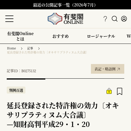
最近の公開記事一覧（2026年7月）
有斐閣Online
おすすめ
ロージャーナル
W
とは
Home
記事
延長登録された特許権の効力〔オキサリプラティヌム大合議〕
表記・略語例
記事ID：B0275132
判例百選
延長登録された特許権の効力〔オキ
サリプラティヌム大合議〕
—
知財高判平成29・1・20