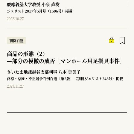
慶應義塾大学教授
小泉 直樹
ジュリスト2017年5月号（1506号）掲載
2022.10.27
判例百選
商品の形態（2）
—
部分の模倣の成否〔マンホール用足掛具事件〕
さいたま地裁越谷支部判事
八木 貴美子
商標・意匠・不正競争判例百選〔第2版〕（別冊ジュリスト248号）掲載
2023.11.27