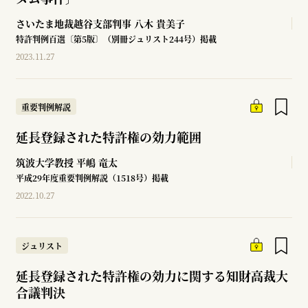
さいたま地裁越谷支部判事
八木 貴美子
特許判例百選〔第5版〕（別冊ジュリスト244号）掲載
2023.11.27
重要判例解説
延長登録された特許権の効力範囲
筑波大学教授
平嶋 竜太
平成29年度重要判例解説（1518号）掲載
2022.10.27
ジュリスト
延長登録された特許権の効力に関する知財高裁大
合議判決