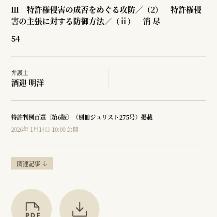
Ⅲ 特許権侵害の成否をめぐる攻防／（2） 特許権侵
害の主張に対する防御方法／（ⅱ） 消 尽
54
弁護士
酒迎 明洋
特許判例百選〔第6版〕（別冊ジュリスト275号）掲載
2026年 1月14日 10:00 公開
関連記事