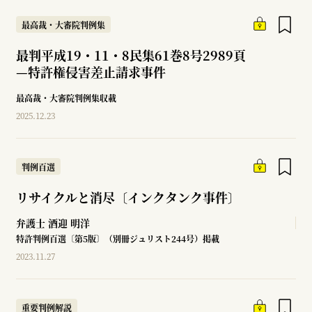
最高裁・大審院判例集
最判平成19・11・8民集61巻8号2989頁
—
特許権侵害差止請求事件
最高裁・大審院判例集収載
2025.12.23
判例百選
リサイクルと消尽〔インクタンク事件〕
弁護士
酒迎 明洋
特許判例百選〔第5版〕（別冊ジュリスト244号）掲載
2023.11.27
重要判例解説