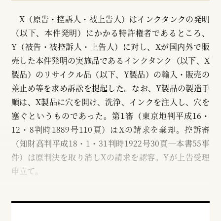
X（原告・控訴人・被上告人）はインクタンクの発明
（以下、本件発明）にかかる特許権者であるところ、
Y（被告・被控訴人・上告人）に対し、Xが国内外で販
売した本件発明の実施品であるインクタンク（以下、X
製品）のリサイクル品（以下、Y製品）の輸入・販売の
差止め等を求め訴訟を提起した。なお、Y製品の製造手
順は、X製品に穴を開け、洗浄、インクを注入し、穴を
塞ぐというものであった。第1審（東京地判平成16・
12・8判時1889号110頁）はXの請求を棄却。控訴審
（知財高判平成18・1・31判時1922号30頁─本書55事
件）は原判決を取り消しXの請求を認容。Yが上告受理
申立て。