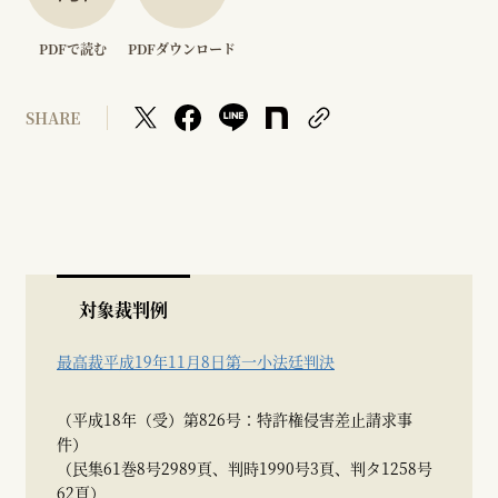
PDFで読む
PDFダウンロード
SHARE
対象裁判例
最高裁平成19年11月8日第一小法廷判決
（平成18年（受）第826号：特許権侵害差止請求事
件）
（民集61巻8号2989頁、判時1990号3頁、判タ1258号
62頁）