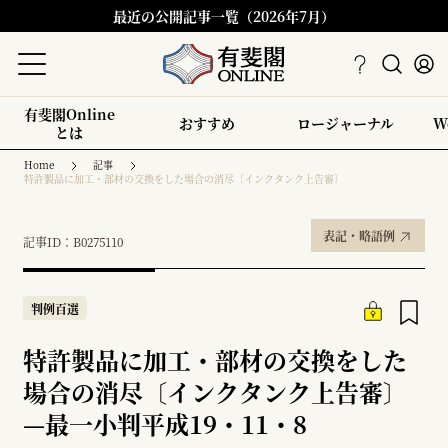
最近の公開記事一覧（2026年7月）
有斐閣Online
おすすめ
ロージャーナル
W
とは
Home
記事
特許製品に加工・部材の交換をした場合の消尽〔インクタンク上告審〕
表記・略語例
記事ID：B0275110
判例百選
特許製品に加工・部材の交換をした
場合の消尽〔インクタンク上告審〕
—
最一小判平成19・11・8