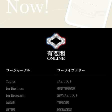
ロージャーナル
ローライブラリー
Topics
ジュリスト
for Business
重要判例解説
for Research
論究ジュリスト
法改正
判例百選
裁判例
民商法雑誌