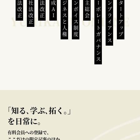
民法改正
会社法改正
刑法改正
生成AI
ビジネスと人権
インボイス制度
株主総会
コーポレートガバナンス
コンプライアンス
スタートアップ
｢知る､学ぶ､拓く｡｣
を日常に。
有料会員への登録で、
ここだけの限定記事のほか