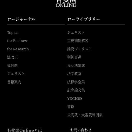
ロージャーナル
ローライブラリー
Topics
ジュリスト
for Business
重要判例解説
for Research
論究ジュリスト
法改正
判例百選
裁判例
民商法雑誌
ジュリスト
法学教室
書籍案内
法律学全集
記念論文集
YDC1000
書籍
最高裁・大審院判例集
有斐閣Onlineとは
お問い合わせ