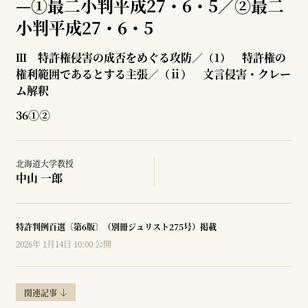
—
①最二小判平成27・6・5／②最二
小判平成27・6・5
Ⅲ 特許権侵害の成否をめぐる攻防／（1） 特許権の
権利範囲であるとする主張／（ⅱ） 文言侵害・クレー
ム解釈
36①②
北海道大学教授
中山 一郎
特許判例百選〔第6版〕（別冊ジュリスト275号）掲載
2026年 1月14日 10:00 公開
関連記事