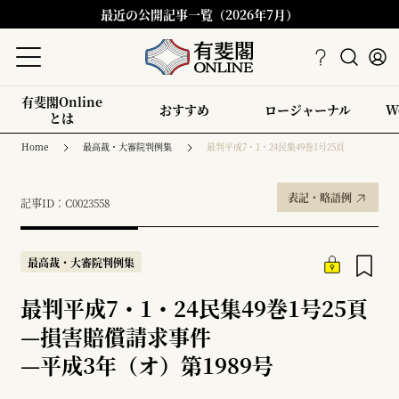
最近の公開記事一覧（2026年7月）
有斐閣Online
おすすめ
ロージャーナル
W
とは
Home
最高裁・大審院判例集
最判平成7・1・24民集49巻1号25頁
表記・略語例
記事ID：C0023558
最高裁・大審院判例集
最判平成7・1・24民集49巻1号25頁
—
損害賠償請求事件
—
平成3年（オ）第1989号