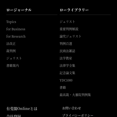
ロージャーナル
ローライブラリー
Topics
ジュリスト
for Business
重要判例解説
for Research
論究ジュリスト
法改正
判例百選
裁判例
民商法雑誌
ジュリスト
法学教室
書籍案内
法律学全集
記念論文集
YDC1000
書籍
最高裁・大審院判例集
有斐閣Onlineとは
お問い合わせ
プライバシーポリシー
会員登録