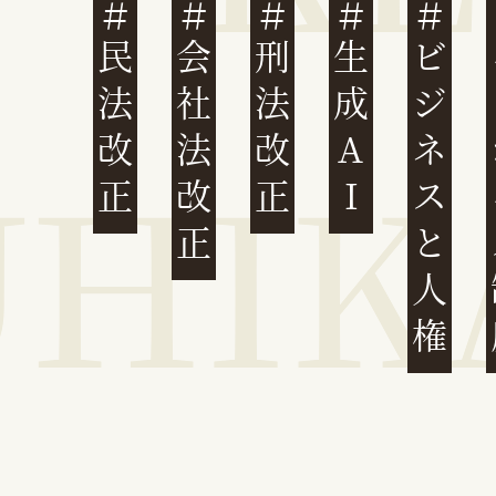
民法改正
会社法改正
刑法改正
生成AI
ビジネスと人権
イ