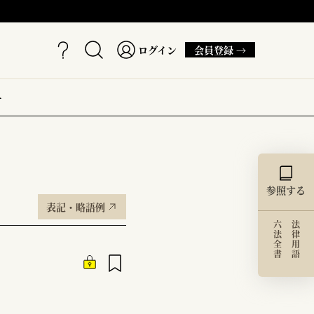
ログイン
会員登録 →
ー
参照する
表記・略語例
六法全書
法律用語