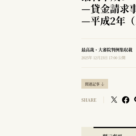
—
貸金請求
—
平成2年（
最高裁・大審院判例集収載
2025年 12月23日 17:00 公開
関連記事
SHARE