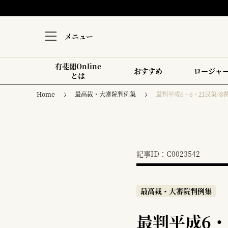
メニュー
有斐閣Online
おすすめ
ロージャ
とは
Home
最高裁・大審院判例集
最判平成6・6・21民集48巻
記事ID：C0023542
最高裁・大審院判例集
最判平成6・6