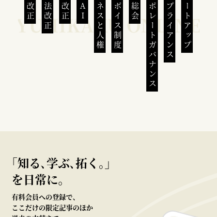
民法改正
会社法改正
刑法改正
生成AI
ビジネスと人権
インボイス制度
株主総会
コーポレートガバナンス
コンプライアンス
スタートアップ
｢知る､学ぶ､拓く｡｣
を日常に。
有料会員への登録で、
ここだけの限定記事のほか