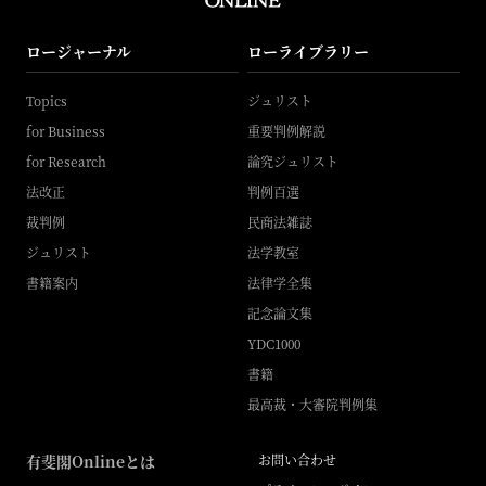
ロージャーナル
ローライブラリー
Topics
ジュリスト
for Business
重要判例解説
for Research
論究ジュリスト
法改正
判例百選
裁判例
民商法雑誌
ジュリスト
法学教室
書籍案内
法律学全集
記念論文集
YDC1000
書籍
最高裁・大審院判例集
有斐閣Onlineとは
お問い合わせ