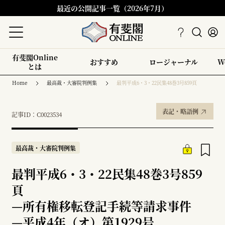
最近の公開記事一覧（2026年7月）
有斐閣Online
おすすめ
ロージャーナル
W
とは
Home
最高裁・大審院判例集
最判平成6・3・22民集48巻3号859頁
表記・略語例
記事ID：C0023534
最高裁・大審院判例集
最判平成6・3・22民集48巻3号859
頁
—
所有権移転登記手続等請求事件
—
平成4年（オ）第1929号