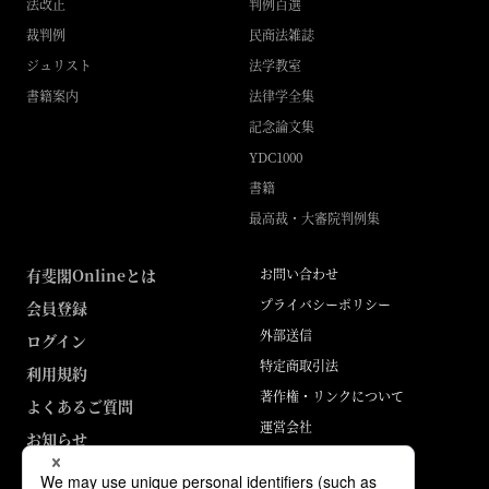
法改正
判例百選
裁判例
民商法雑誌
ジュリスト
法学教室
書籍案内
法律学全集
記念論文集
YDC1000
書籍
最高裁・大審院判例集
有斐閣Onlineとは
お問い合わせ
プライバシーポリシー
会員登録
外部送信
ログイン
特定商取引法
利用規約
著作権・リンクについて
よくあるご質問
運営会社
お知らせ