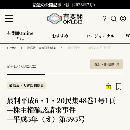
最近の公開記事一覧（2026年7月）
有斐閣Online
おすすめ
ロージャーナル
W
とは
Home
最高裁・大審院判例集
最判平成6・1・20民集48巻1号1頁
表記・略語例
記事ID：C0023522
最高裁・大審院判例集
最判平成6・1・20民集48巻1号1頁
—
株主権確認請求事件
—
平成5年（オ）第595号