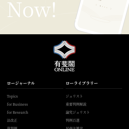
ロージャーナル
ローライブラリー
Topics
ジュリスト
for Business
重要判例解説
for Research
論究ジュリスト
法改正
判例百選
裁判例
民商法雑誌