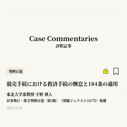
Case Commentaries
評釈記事
判例百選
競売手続における救済手続の懈怠と184条の適用
東北大学准教授
宇野 瑛人
民事執行・保全判例百選〔第3版〕（別冊ジュリスト247号）掲載
2023.11.27