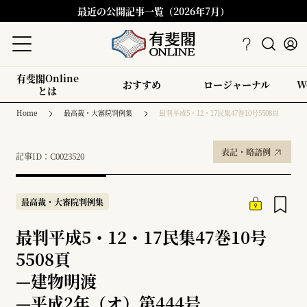
最近の公開記事一覧（2026年7月）
有斐閣Online
おすすめ
ロージャーナル
W
とは
Home
最高裁・大審院判例集
最判平成5・12・17民集47巻10号5508頁
表記・略語例
記事ID：C0023520
最高裁・大審院判例集
最判平成5・12・17民集47巻10号
5508頁
—
建物明渡
—
平成2年（オ）第444号