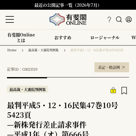
最近の公開記事一覧（2026年7月）
有斐閣Online
おすすめ
ロージャーナル
W
とは
Home
最高裁・大審院判例集
最判平成5・12・16民集47巻10号5423頁
表記・略語例
記事ID：C0023519
最高裁・大審院判例集
最判平成5・12・16民集47巻10号
5423頁
—
新株発行差止請求事件
—
平成1年（オ）第666号