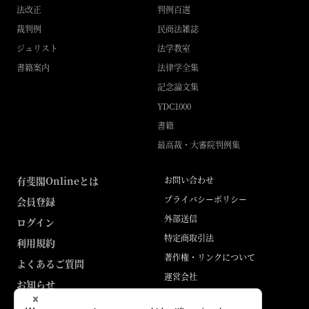
法改正
判例百選
裁判例
民商法雑誌
ジュリスト
法学教室
書籍案内
法律学全集
記念論文集
YDC1000
書籍
最高裁・大審院判例集
有斐閣Onlineとは
お問い合わせ
プライバシーポリシー
会員登録
外部送信
ログイン
特定商取引法
利用規約
著作権・リンクについて
よくあるご質問
運営会社
お知らせ