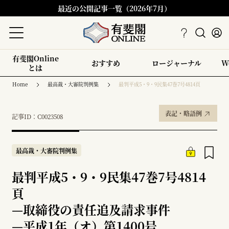
最近の公開記事一覧（2026年7月）
有斐閣Online
おすすめ
ロージャーナル
W
とは
Home
最高裁・大審院判例集
最判平成5・9・9民集47巻7号4814頁
表記・略語例
記事ID：C0023508
最高裁・大審院判例集
最判平成5・9・9民集47巻7号4814
頁
—
取締役の責任追及請求事件
—
平成1年（オ）第1400号