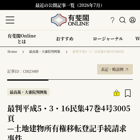
最近の公開記事一覧（2026年7月）
有斐閣Online
おすすめ
ロージャーナル
W
とは
Home
最高裁・大審院判例集
最判平成5・3・16民集47巻4号3005頁
表記・略語例
記事ID：C0023489
最高裁・大審院判例集
最判平成5・3・16民集47巻4号3005
頁
—
土地建物所有権移転登記手続請求
事件