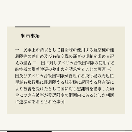
判示事項
一 民事上の請求として自衛隊の使用する航空機の離
着陸等の差止め及び右航空機の騒音の規制を求める訴
えの適否 二 国に対しアメリカ合衆国軍隊の使用する
航空機の離着陸等の差止めを請求することの可否 三
国及びアメリカ合衆国軍隊が管理する飛行場の周辺住
民が右飛行場に離着陸する航空機に起因する騒音等に
より被害を受けたとして国に対し慰謝料を講求した場
合につき右被害が受忍限度の範囲内にあるとした判断
に違法があるとされた事例