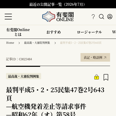
最近の公開記事一覧（2026年7月）
有斐閣Online
おすすめ
ロージャーナル
W
とは
Home
最高裁・大審院判例集
最判平成5・2・25民集47巻2号643頁
表記・略語例
記事ID：C0023484
最高裁・大審院判例集
最判平成5・2・25民集47巻2号643
頁
—
航空機発着差止等請求事件
—
昭和62年（オ）第58号