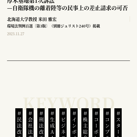
厚木基地第1次訴訟
—
自衛隊機の離着陸等の民事上の差止請求の可否
北海道大学教授
米田 雅宏
環境法判例百選〔第3版〕（別冊ジュリスト240号）掲載
2023.11.27
民法改正
会社法改正
刑法改正
生成AI
株主総会