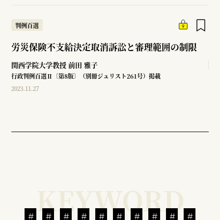
判例百選
労災保険不支給決定取消訴訟と審理範囲の制限
関西学院大学教授
前田 雅子
行政判例百選Ⅱ〔第8版〕（別冊ジュリスト261号）掲載
2023.11.27