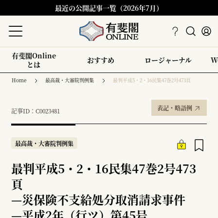
最近の公開記事一覧（2026年7月）
有斐閣Online
おすすめ
ロージャーナル
W
とは
Home
最高裁・大審院判例集
最判平成5・2・16民集47巻2号473頁
表記・略語例
記事ID：C0023481
最高裁・大審院判例集
最判平成5・2・16民集47巻2号473
頁
—
災保険不支給処分取消請求事件
—
平成2年（行ツ）第45号