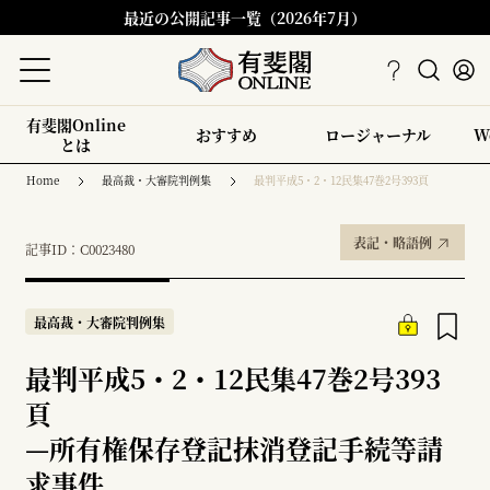
最近の公開記事一覧（2026年7月）
有斐閣Online
おすすめ
ロージャーナル
W
とは
Home
最高裁・大審院判例集
最判平成5・2・12民集47巻2号393頁
表記・略語例
記事ID：C0023480
最高裁・大審院判例集
最判平成5・2・12民集47巻2号393
頁
—
所有権保存登記抹消登記手続等請
求事件