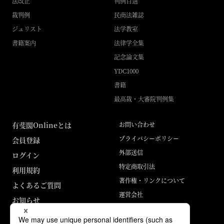
法改正
判例百選
裁判例
民商法雑誌
ジュリスト
法学教室
書籍案内
法律学全集
記念論文集
YDC1000
書籍
最高裁・大審院判例集
有斐閣Onlineとは
お問い合わせ
プライバシーポリシー
会員登録
外部送信
ログイン
特定商取引法
利用規約
著作権・リンクについて
よくあるご質問
運営会社
お知らせ