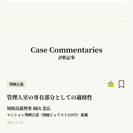
Case Commentaries
評釈記事
判例百選
管理人室の専有部分としての適格性
知財高裁判事
岡山 忠広
マンション判例百選（別冊ジュリスト259号）掲載
2023.11.27