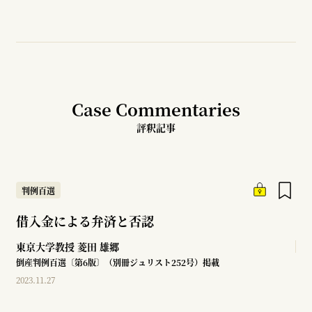
Case Commentaries
評釈記事
判例百選
借入金による弁済と否認
東京大学教授
菱田 雄郷
倒産判例百選〔第6版〕（別冊ジュリスト252号）掲載
2023.11.27