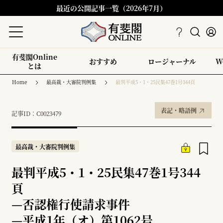
最近の公開記事一覧（2026年7月）
有斐閣Online
おすすめ
ロージャーナル
W
とは
Home
最高裁・大審院判例集
最判平成5・1・25民集47巻1号344頁
表記・略語例
記事ID：C0023479
最高裁・大審院判例集
最判平成5・1・25民集47巻1号344
頁
—
否認権行使請求事件
—
平成1年（オ）第1062号