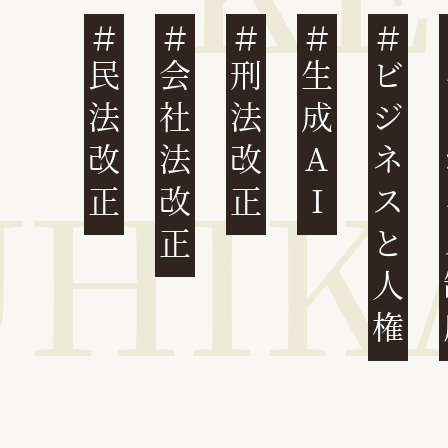
民法改正
会社法改正
刑法改正
生成AI
ビジネスと人権
イ