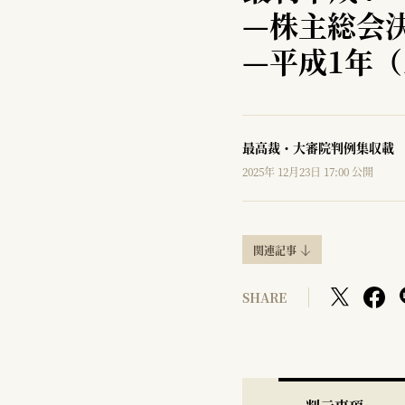
—
株主総会
—
平成1年（
最高裁・大審院判例集収載
2025年 12月23日 17:00 公開
関連記事
SHARE