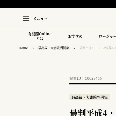
メニュー
有斐閣Online
おすすめ
ロージャ
とは
Home
最高裁・大審院判例集
最判平成4・10・29民集46巻
記事ID：C0023466
最高裁・大審院判例集
最判平成4・1