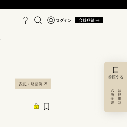
ログイン
会員登録 →
ー
参照する
表記・略語例
六法全書
法律用語