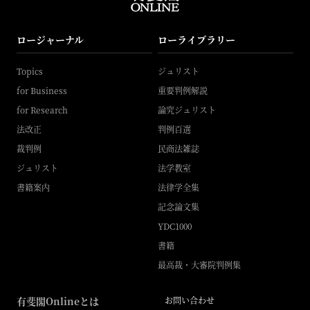
ロージャーナル
ローライブラリー
Topics
ジュリスト
for Business
重要判例解説
for Research
論究ジュリスト
法改正
判例百選
裁判例
民商法雑誌
ジュリスト
法学教室
書籍案内
法律学全集
記念論文集
YDC1000
書籍
最高裁・大審院判例集
有斐閣Onlineとは
お問い合わせ