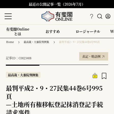
最近の公開記事一覧（2026年7月）
有斐閣Online
おすすめ
ロージャーナル
W
とは
Home
最高裁・大審院判例集
最判平成2・9・27民集44巻6号995頁
表記・略語例
記事ID：C0023408
最高裁・大審院判例集
最判平成2・9・27民集44巻6号995
頁
—
土地所有権移転登記抹消登記手続
請求事件