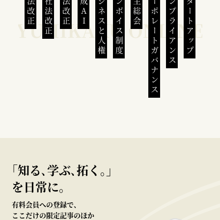
民法改正
会社法改正
刑法改正
生成AI
ビジネスと人権
インボイス制度
株主総会
コーポレートガバナンス
コンプライアンス
スタートアップ
｢知る､学ぶ､拓く｡｣
を日常に。
有料会員への登録で、
ここだけの限定記事のほか