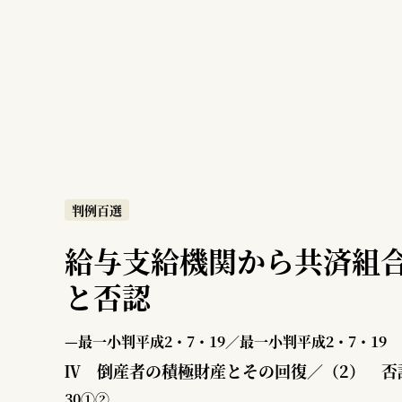
判例百選
給与支給機関から共済組
と否認
—最一小判平成2・7・19／最一小判平成2・7・19
Ⅳ 倒産者の積極財産とその回復／（2） 否
30①②