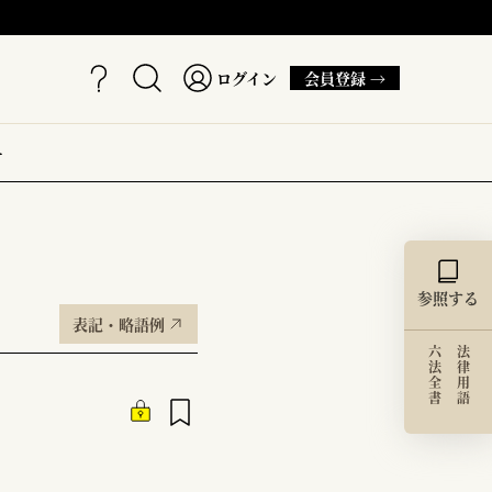
ログイン
会員登録 →
ー
参照する
表記・略語例
六法全書
法律用語