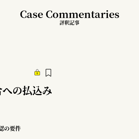
Case Commentaries
評釈記事
合への払込み
認の要件