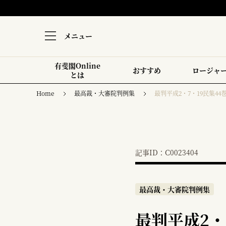
メニュー
有斐閣Online
おすすめ
ロージャ
とは
Home
最高裁・大審院判例集
最判平成2・7・19民集44巻
記事ID：C0023404
最高裁・大審院判例集
最判平成2・