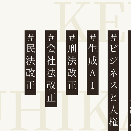
民法改正
会社法改正
刑法改正
生成AI
ビジネスと人権
イ