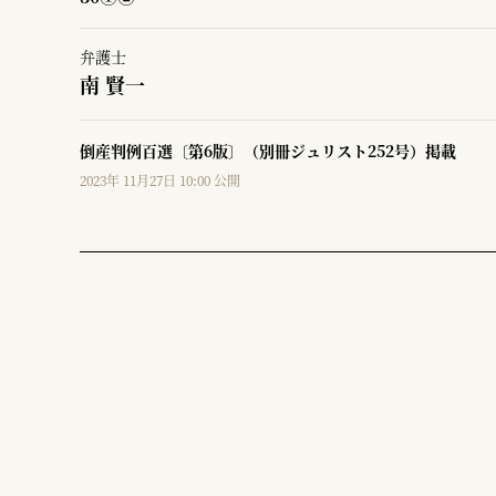
弁護士
南 賢一
倒産判例百選〔第6版〕（別冊ジュリスト252号）掲載
2023年 11月27日 10:00 公開