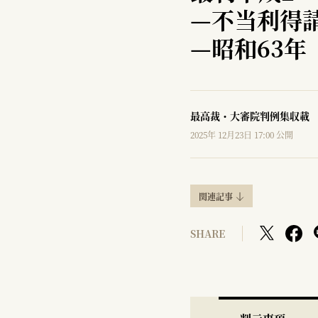
—
不当利得
—
昭和63年
最高裁・大審院判例集収載
2025年 12月23日 17:00 公開
関連記事
SHARE