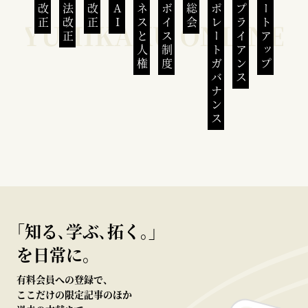
民法改正
会社法改正
刑法改正
生成AI
ビジネスと人権
インボイス制度
株主総会
コーポレートガバナンス
コンプライアンス
スタートアップ
｢知る､学ぶ､拓く｡｣
を日常に。
有料会員への登録で、
ここだけの限定記事のほか