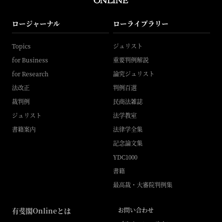
ロージャーナル
ローライブラリー
Topics
ジュリスト
for Business
重要判例解説
for Research
論究ジュリスト
法改正
判例百選
裁判例
民商法雑誌
ジュリスト
法学教室
書籍案内
法律学全集
記念論文集
YDC1000
書籍
最高裁・大審院判例集
有斐閣Onlineとは
お問い合わせ