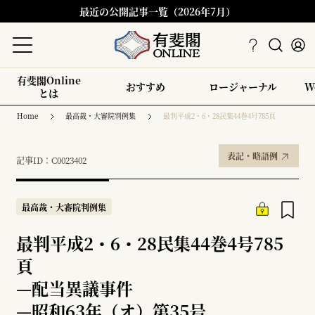
最近の公開記事一覧（2026年7月）
有斐閣Online
おすすめ
ロージャーナル
W
とは
Home
最高裁・大審院判例集
最判平成2・6・28民集44巻4号785頁
表記・略語例
記事ID：C0023402
最高裁・大審院判例集
最判平成2・6・28民集44巻4号785
頁
—
配当異議事件
—
昭和63年（オ）第35号