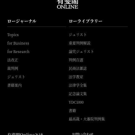
ロージャーナル
ローライブラリー
Topics
ジュリスト
for Business
重要判例解説
for Research
論究ジュリスト
法改正
判例百選
裁判例
民商法雑誌
ジュリスト
法学教室
書籍案内
法律学全集
記念論文集
YDC1000
書籍
最高裁・大審院判例集
有斐閣Onlineとは
お問い合わせ