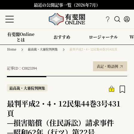
最近の公開記事一覧（2026年7月）
有斐閣Online
おすすめ
ロージャーナル
W
とは
Home
最高裁・大審院判例集
最判平成2・4・12民集44巻3号431頁
表記・略語例
記事ID：C0023394
最高裁・大審院判例集
最判平成2・4・12民集44巻3号431
頁
—
損害賠償（住民訴訟）請求事件
—
昭和62年（行ツ）第22号