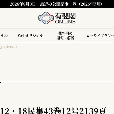
2026年8月3日
最近の公開記事一覧（2026年7月）
裁判例の
ーナル
Webオリジナル
ローライブラリ
速報・解説
12号2139頁
2・18民集43巻12号2139頁