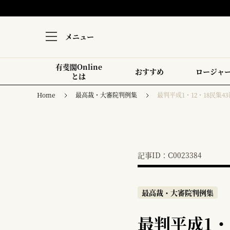
メニュー
有斐閣Online
おすすめ
ロージャ
とは
Home
最高裁・大審院判例集
最判平成1・12・18民集43巻
記事ID：C0023384
最高裁・大審院判例集
最判平成1・1