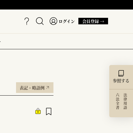
ログイン
会員登録 →
ー
参照する
表記・略語例
六法全書
法律用語