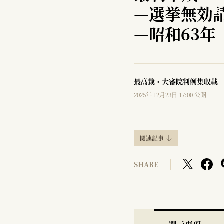
—
選挙無効
—
昭和63年
最高裁・大審院判例集収載
2025年 12月23日 17:00 公開
関連記事
SHARE