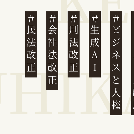
民法改正
会社法改正
刑法改正
生成AI
ビジネスと人権
イ