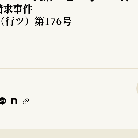
請求事件
（行ツ）第176号