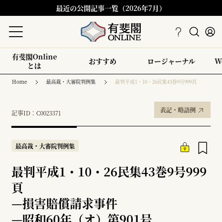
最近の公開記事一覧（2026年7月）
有斐閣Online
おすすめ
ロージャーナル
W
とは
Home
最高裁・大審院判例集
最判平成1・10・26民集43巻9号999頁
表記・略語例
記事ID：C0023371
最高裁・大審院判例集
最判平成1・10・26民集43巻9号999
頁
—
損害賠償請求事件
—
昭和60年（オ）第901号