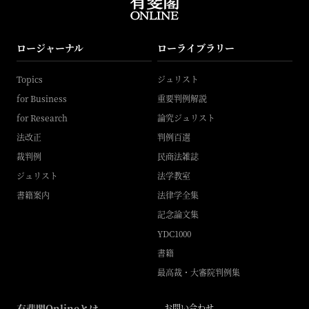
ロージャーナル
ローライブラリー
Topics
ジュリスト
for Business
重要判例解説
for Research
論究ジュリスト
法改正
判例百選
裁判例
民商法雑誌
ジュリスト
法学教室
書籍案内
法律学全集
記念論文集
YDC1000
書籍
最高裁・大審院判例集
有斐閣Onlineとは
お問い合わせ