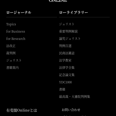
ロージャーナル
ローライブラリー
Topics
ジュリスト
for Business
重要判例解説
for Research
論究ジュリスト
法改正
判例百選
裁判例
民商法雑誌
ジュリスト
法学教室
書籍案内
法律学全集
記念論文集
YDC1000
書籍
最高裁・大審院判例集
有斐閣Onlineとは
お問い合わせ