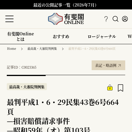
最近の公開記事一覧（2026年7月）
有斐閣Online
おすすめ
ロージャーナル
W
とは
Home
最高裁・大審院判例集
最判平成1・6・29民集43巻6号664頁
表記・略語例
記事ID：C0023365
最高裁・大審院判例集
最判平成1・6・29民集43巻6号664
頁
—
損害賠償請求事件
—
昭和59年（オ）第103号