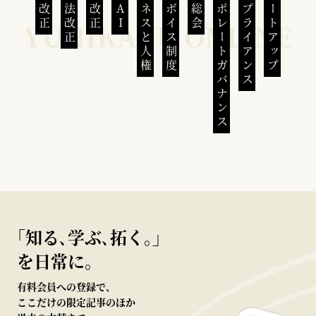
民法改正
会社法改正
刑法改正
生成AI
ビジネスと人権
インボイス制度
株主総会
コーポレートガバナンス
コンプライアンス
スタートアップ
｢知る､学ぶ､拓く｡｣
を日常に。
有料会員への登録で、
ここだけの限定記事のほか