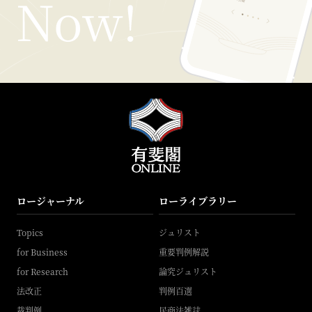
ロージャーナル
ローライブラリー
Topics
ジュリスト
for Business
重要判例解説
for Research
論究ジュリスト
法改正
判例百選
裁判例
民商法雑誌