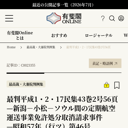
最近の公開記事一覧（2026年7月）
有斐閣Online
おすすめ
ロージャーナル
W
とは
Home
最高裁・大審院判例集
最判平成1・2・17民集43巻2号56頁
表記・略語例
記事ID：C0023355
最高裁・大審院判例集
最判平成1・2・17民集43巻2号56頁
—
新潟－小松－ソウル間の定期航空
運送事業免許処分取消請求事件
—
昭和57年（行ツ）第46号