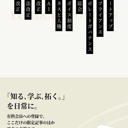
民法改正
会社法改正
刑法改正
生成AI
ビジネスと人権
インボイス制度
株主総会
コーポレートガバナンス
コンプライアンス
スタートアップ
｢知る､学ぶ､拓く｡｣
を日常に。
有料会員への登録で、
ここだけの限定記事のほか