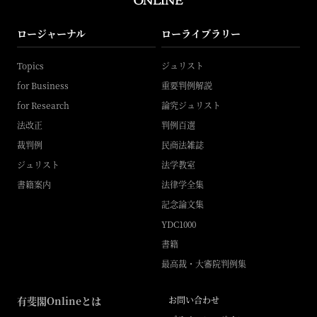
ロージャーナル
ローライブラリー
Topics
ジュリスト
for Business
重要判例解説
for Research
論究ジュリスト
法改正
判例百選
裁判例
民商法雑誌
ジュリスト
法学教室
書籍案内
法律学全集
記念論文集
YDC1000
書籍
最高裁・大審院判例集
有斐閣Onlineとは
お問い合わせ