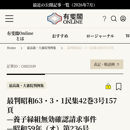
最近の公開記事一覧（2026年7月）
有斐閣Online
おすすめ
ロージャーナル
W
とは
Home
最高裁・大審院判例集
最判昭和63・3・1民集42巻3号157頁
表記・略語例
記事ID：C0023339
最高裁・大審院判例集
最判昭和63・3・1民集42巻3号157
頁
—
養子縁組無効確認請求事件
—
昭和59年（オ）第236号