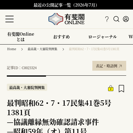
最近の公開記事一覧（2026年7月）
有斐閣Online
おすすめ
ロージャーナル
W
とは
Home
最高裁・大審院判例集
最判昭和62・7・17民集41巻5号1381頁
表記・略語例
記事ID：C0023324
最高裁・大審院判例集
最判昭和62・7・17民集41巻5号
1381頁
—
協議離縁無効確認請求事件
—
昭和59年（オ）第11号