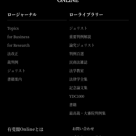
ロージャーナル
ローライブラリー
Topics
ジュリスト
for Business
重要判例解説
for Research
論究ジュリスト
法改正
判例百選
裁判例
民商法雑誌
ジュリスト
法学教室
書籍案内
法律学全集
記念論文集
YDC1000
書籍
最高裁・大審院判例集
有斐閣Onlineとは
お問い合わせ