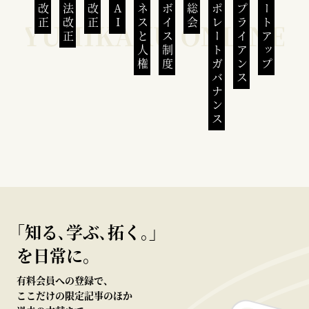
民法改正
会社法改正
刑法改正
生成AI
ビジネスと人権
インボイス制度
株主総会
コーポレートガバナンス
コンプライアンス
スタートアップ
｢知る､学ぶ､拓く｡｣
を日常に。
有料会員への登録で、
ここだけの限定記事のほか