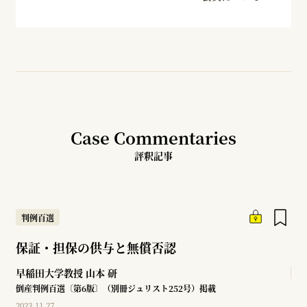
Case Commentaries
評釈記事
判例百選
保証・担保の供与と無償否認
早稲田大学教授
山本 研
倒産判例百選〔第6版〕（別冊ジュリスト252号）掲載
2023.11.27