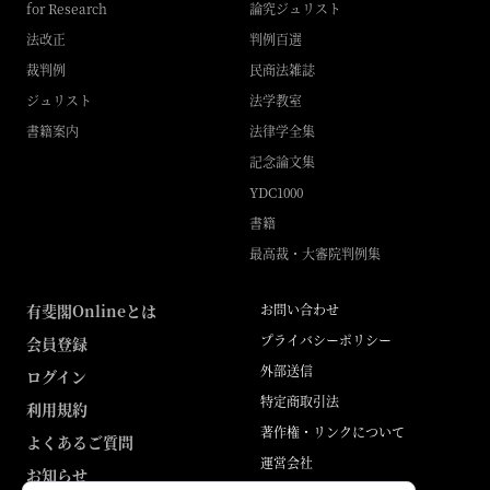
for Research
論究ジュリスト
法改正
判例百選
裁判例
民商法雑誌
ジュリスト
法学教室
書籍案内
法律学全集
記念論文集
YDC1000
書籍
最高裁・大審院判例集
有斐閣Onlineとは
お問い合わせ
プライバシーポリシー
会員登録
外部送信
ログイン
特定商取引法
利用規約
著作権・リンクについて
よくあるご質問
運営会社
お知らせ