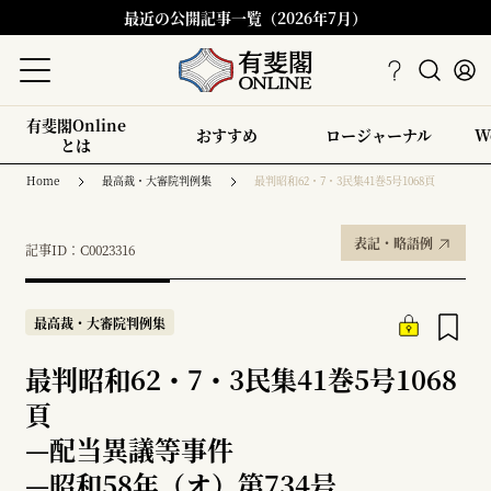
最近の公開記事一覧（2026年7月）
有斐閣Online
おすすめ
ロージャーナル
W
とは
Home
最高裁・大審院判例集
最判昭和62・7・3民集41巻5号1068頁
表記・略語例
記事ID：C0023316
最高裁・大審院判例集
最判昭和62・7・3民集41巻5号1068
頁
—
配当異議等事件
—
昭和58年（オ）第734号