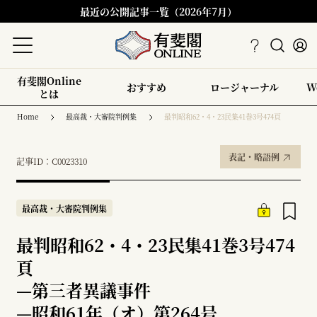
最近の公開記事一覧（2026年7月）
有斐閣Online
おすすめ
ロージャーナル
W
とは
Home
最高裁・大審院判例集
最判昭和62・4・23民集41巻3号474頁
表記・略語例
記事ID：C0023310
最高裁・大審院判例集
最判昭和62・4・23民集41巻3号474
頁
—
第三者異議事件
—
昭和61年（オ）第264号