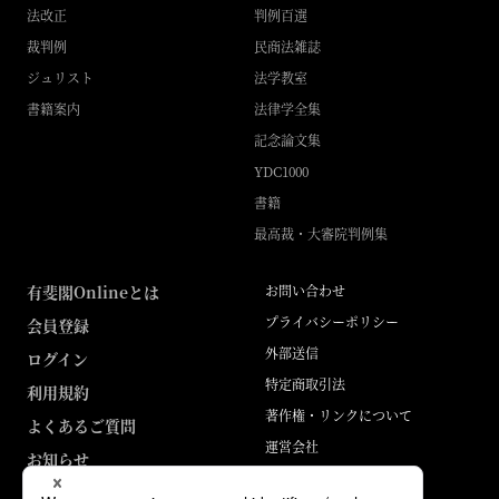
法改正
判例百選
裁判例
民商法雑誌
ジュリスト
法学教室
書籍案内
法律学全集
記念論文集
YDC1000
書籍
最高裁・大審院判例集
有斐閣Onlineとは
お問い合わせ
プライバシーポリシー
会員登録
外部送信
ログイン
特定商取引法
利用規約
著作権・リンクについて
よくあるご質問
運営会社
お知らせ